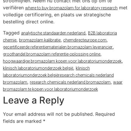
stroomlijnen. Neem nu contact met ons op om te
verifiëren
met
where to buy bromazolam for laboratory research
volledige certificering, en plaats uw strategische
bestelling direct online.
Tagged
,
analytische standaarden nederland
B2B laboratoria
,
,
,
chemie
bromazolam kalibratie
chemdirecteurope.com
,
gecertificeerde referentiematerialen bromazolam leverancier
,
groothandel bromazolam referentie-oplossing online
,
hoogwaardige bromazolam kopen voor laboratoriumonderzoek
,
klinisch laboratoriumonderzoek belgië
klinisch
laboratoriumonderzoek belgiëresearch chemicals nederland
,
,
bromazolam
research chemicals nederland bromazolam
waar
bromazolam te kopen voor laboratoriumonderzoek
Leave a Reply
Your email address will not be published.
Required
fields are marked
*