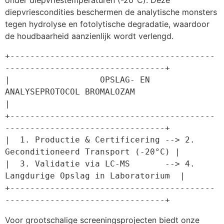
onder diepvriestemperaturen (-20°C). Deze
diepvriescondities beschermen de analytische monsters
tegen hydrolyse en fotolytische degradatie, waardoor
de houdbaarheid aanzienlijk wordt verlengd.
+-----------------------------------------
--------------------------------+

|                  OPSLAG- EN 
ANALYSEPROTOCOL BROMALOZAM                  
|

+-----------------------------------------
--------------------------------+

|  1. Productie & Certificering --> 2. 
Geconditioneerd Transport (-20°C) |

|  3. Validatie via LC-MS       --> 4. 
Langdurige Opslag in Laboratorium  |

+-----------------------------------------
Voor grootschalige screeningsprojecten biedt onze