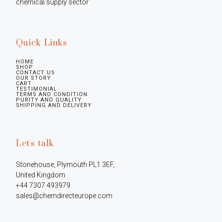
chemical supply sector
Quick Links
HOME
SHOP
CONTACT US
OUR STORY
CART
TESTIMONIAL
TERMS AND CONDITION
PURITY AND QUALITY
SHIPPING AND DELIVERY
Let's talk
Stonehouse, Plymouth PL1 3EF, 
United Kingdom

+44 7307 493979

sales@chemdirecteurope.com