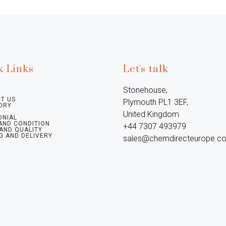
k Links
Let's talk
Stonehouse, 
T US
Plymouth PL1 3EF, 
ORY
United Kingdom

ONIAL
AND CONDITION
+44 7307 493979

 AND QUALITY
G AND DELIVERY
sales@chemdirecteurope.c