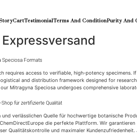
Story
Cart
Testimonial
Terms And Condition
Purity And 
 Expressversand
na Speciosa Formats
h requires access to verifiable, high-potency specimens. If
ogistical and distribution framework designed for research
f our Mitragyna Speciosa undergoes comprehensive laborato
hop für zertifizierte Qualität
n und verlässlichen Quelle für hochwertige botanische Pro
n ChemDirectEurope die perfekte Plattform. Wir garantiere
nloser Qualitätskontrolle und maximaler Kundenzufriedenhei