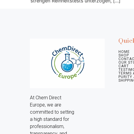
strengen Reinheitstests unterzogen, […]
Quic
HOME
SHOP
CONTAC
OUR ST
CART
TESTIM
TERMS 
PURITY
SHIPPIN
At Chem Direct 
Europe, we are 
committed to setting 
a high standard for 
professionalism, 
transparency, and 