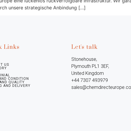
rope eine lückenlos rückverfolgbare Infrastruktur. Wir gara
urch unsere strategische Anbindung […]
k Links
Let's talk
Stonehouse, 
T US
Plymouth PL1 3EF, 
ORY
United Kingdom

ONIAL
AND CONDITION
+44 7307 493979

 AND QUALITY
G AND DELIVERY
sales@chemdirecteurope.c