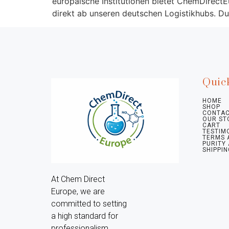
europäische Institutionen bietet ChemDirectEu
direkt ab unseren deutschen Logistikhubs. D
Quic
HOME
SHOP
CONTAC
OUR ST
CART
TESTIM
TERMS 
PURITY
SHIPPIN
At Chem Direct 
Europe, we are 
committed to setting 
a high standard for 
professionalism, 