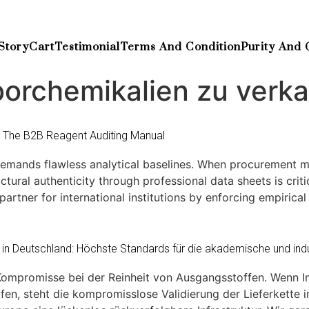
Story
Cart
Testimonial
Terms And Condition
Purity And 
borchemikalien zu verk
: The B2B Reagent Auditing Manual
 demands flawless analytical baselines. When procurement m
tural authenticity through professional data sheets is criti
rtner for international institutions by enforcing empirical
n Deutschland: Höchste Standards für die akademische und indust
ompromisse bei der Reinheit von Ausgangsstoffen. Wenn In
n, steht die kompromisslose Validierung der Lieferkette i