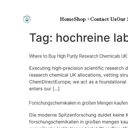
Home
Shop
Contact Us
Our 
Tag:
hochreine la
Where to Buy High Purity Research Chemicals UK
Executing high-precision scientific research
research chemical UK allocations, vetting struc
ChemDirectEurope, we act as a foundational pa
enters our […]
Forschungschemikalien in großen Mengen kaufen i
Die moderne Spitzenforschung duldet keine K
forschungschemikalien in großen mengen kaufe