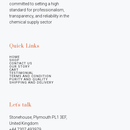
committed to setting a high 
standard for professionalism, 
transparency, and reliability in the 
chemical supply sector
Quick Links
HOME
SHOP
CONTACT US
OUR STORY
CART
TESTIMONIAL
TERMS AND CONDITION
PURITY AND QUALITY
SHIPPING AND DELIVERY
Let's talk
Stonehouse, Plymouth PL1 3EF, 
United Kingdom

+44 7307 493979
