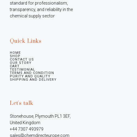
standard for professionalism, 
transparency, and reliability in the 
chemical supply sector
Quick Links
HOME
SHOP
CONTACT US
OUR STORY
CART
TESTIMONIAL
TERMS AND CONDITION
PURITY AND QUALITY
SHIPPING AND DELIVERY
Let's talk
Stonehouse, Plymouth PL1 3EF, 
United Kingdom

+44 7307 493979

sales@chemdirecteurope.com