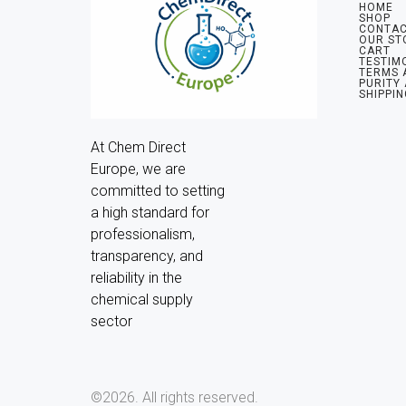
HOME
SHOP
CONTAC
OUR ST
CART
TESTIM
TERMS 
PURITY
SHIPPIN
At Chem Direct 
Europe, we are 
committed to setting 
a high standard for 
professionalism, 
transparency, and 
reliability in the 
chemical supply 
sector
©2026.
All rights reserved.