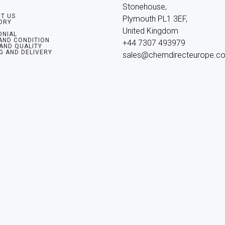
Stonehouse, 
T US
Plymouth PL1 3EF, 
ORY
United Kingdom

ONIAL
AND CONDITION
+44 7307 493979

 AND QUALITY
G AND DELIVERY
sales@chemdirecteurope.c