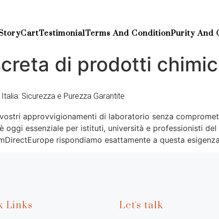
Story
Cart
Testimonial
Terms And Condition
Purity And 
reta di prodotti chimici 
 Italia: Sicurezza e Purezza Garantite
i vostri approvvigionamenti di laboratorio senza comprome
a è oggi essenziale per istituti, università e professionisti d
ChemDirectEurope rispondiamo esattamente a questa esigenz
k Links
Let's talk