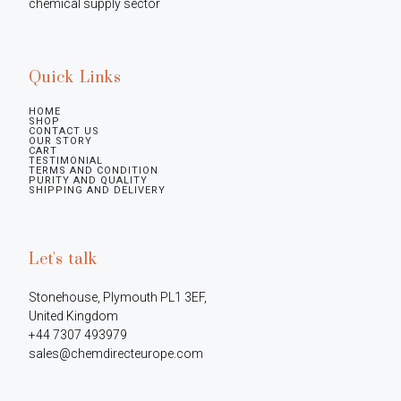
chemical supply sector
Quick Links
HOME
SHOP
CONTACT US
OUR STORY
CART
TESTIMONIAL
TERMS AND CONDITION
PURITY AND QUALITY
SHIPPING AND DELIVERY
Let's talk
Stonehouse, Plymouth PL1 3EF, 
United Kingdom

+44 7307 493979

sales@chemdirecteurope.com