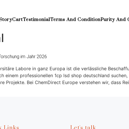
Story
Cart
Testimonial
Terms And Condition
Purity And 
l
forschung im Jahr 2026
rsitäre Labore in ganz Europa ist die verlässliche Beschaff
h einem professionellen 1cp lsd shop deutschland suchen, 
hre Projekte. Bei ChemDirect Europe verstehen wir, dass Rei
k Links
Let's talk