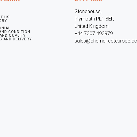
Stonehouse, 
T US
Plymouth PL1 3EF, 
ORY
United Kingdom

ONIAL
AND CONDITION
+44 7307 493979

 AND QUALITY
G AND DELIVERY
sales@chemdirecteurope.c