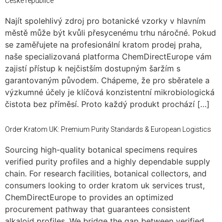
České republice
Najít spolehlivý zdroj pro botanické vzorky v hlavním
městě může být kvůli přesycenému trhu náročné. Pokud
se zaměřujete na profesionální kratom prodej praha,
naše specializovaná platforma ChemDirectEurope vám
zajistí přístup k nejčistším dostupným šaržím s
garantovaným původem. Chápeme, že pro sběratele a
výzkumné účely je klíčová konzistentní mikrobiologická
čistota bez příměsí. Proto každý produkt prochází […]
Order Kratom UK: Premium Purity Standards & European Logistics
Sourcing high-quality botanical specimens requires
verified purity profiles and a highly dependable supply
chain. For research facilities, botanical collectors, and
consumers looking to order kratom uk services trust,
ChemDirectEurope to provides an optimized
procurement pathway that guarantees consistent
alkaloid profiles. We bridge the gap between verified